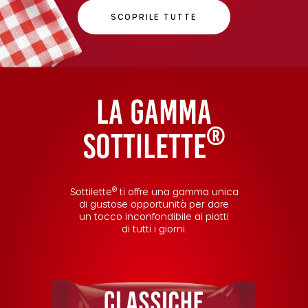
SCOPRILE TUTTE
La gamma
®
Sottilette
®
Sottilette
ti offre una gamma unica
di gustose opportunità per dare
un tocco inconfondibile ai piatti
di tutti i giorni.