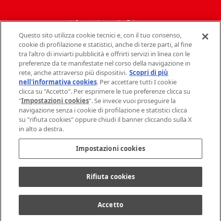
Informativa sulla Privacy
Questo sito utilizza cookie tecnici e, con il tuo consenso,
Politica del sito
cookie di profilazione e statistici, anche di terze parti, al fine
tra l'altro di inviarti pubblicità e offrirti servizi in linea con le
Contatti Mondelez Italia
preferenze da te manifestate nel corso della navigazione in
rete, anche attraverso più dispositivi.
Scopri di più
Dati societari
nell'informativa cookies
. Per accettare tutti I cookie
clicca su "Accetto". Per esprimere le tue preferenze clicca su
FAQ
"
Impostazioni cookies
". Se invece vuoi proseguire la
navigazione senza i cookie di profilazione e statistici clicca
su "rifiuta cookies" oppure chiudi il banner cliccando sulla X
Policy sui Cookie
in alto a destra.
Impostazioni cookies
Rifiuta cookies
©
2026
Mondelez Italia – Tutti i diritti riservati
Accetto