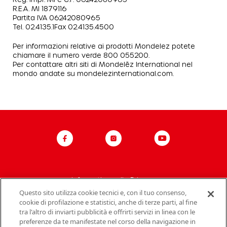
R.E.A. MI 1879116
Partita IVA 06242080965
Tel. 02.4135.1Fax 02.4135.4500
Per informazioni relative ai prodotti Mondelez potete
chiamare il numero verde 800 055200.
Per contattare altri siti di Mondelēz International nel
mondo andate su mondelezinternational.com.
Informativa sulla Privacy
Questo sito utilizza cookie tecnici e, con il tuo consenso,
Politica del sito
cookie di profilazione e statistici, anche di terze parti, al fine
tra l'altro di inviarti pubblicità e offrirti servizi in linea con le
Contatti Mondelez Italia
preferenze da te manifestate nel corso della navigazione in