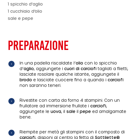
1 spicchio d'aglio
1 cucchiaio d’olio
sale e pepe
PREPARAZIONE
In una padella riscaldate l’
olio
con lo spicchio
d’
aglio
, aggiungete i
cuori di carciofi
tagliati a filetti,
lasciate rosolare qualche istante, aggiungete il
brodo
e lasciate cuocere fino a quando i
carciofi
non saranno teneri.
Rivestite con carta da forno 4 stampini. Con un
frullatore ad immersione frullate i
carciofi
,
aggiungete le
uova
, il
sale
il
pepe
ed amalgamate
bene.
Riempite per metà gli stampini con il composto di
carciofi
, disponi al centro la fetta di
Sottilette®