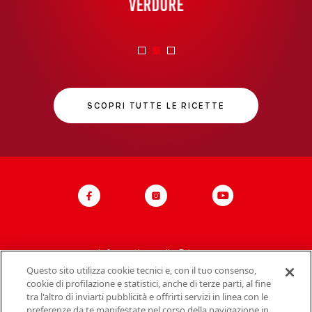
verdure
SCOPRI TUTTE LE RICETTE
Informativa sulla Privacy
Questo sito utilizza cookie tecnici e, con il tuo consenso,
Politica del sito
cookie di profilazione e statistici, anche di terze parti, al fine
tra l'altro di inviarti pubblicità e offrirti servizi in linea con le
Contatti Mondelez Italia
preferenze da te manifestate nel corso della navigazione in