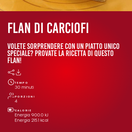
Flan di carciofi
VOLETE SORPRENDERE CON UN PIATTO UNICO
SPECIALE? PROVATE LA RICETTA DI QUESTO
FLAN!
TEMPO
30
minuti
PORZIONI
4
CALORIE
Energia
900.0
kJ
Energia
215.1
kcal