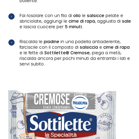
bollente.
Fai rosolare con un filo di
olio
le
salsicce
pelate e
sbriciolate, aggiungi le
cime di rapa
, aggiusta di
sale
e lascia cuocere per
5 minuti.
Riscalda le
piadine
in una padella antiaderente,
farciscile con il composto di
salsiccia
e
cime di rapa
e le fette di
Sottilette® Cremose
, piega a metà,
riscalda ancora per pochi minuti da entrambi i lati e
servi subito.