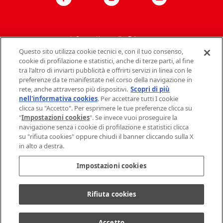
Informativa sulla Privacy
Questo sito utilizza cookie tecnici e, con il tuo consenso,
Politica del sito
cookie di profilazione e statistici, anche di terze parti, al fine
tra l'altro di inviarti pubblicità e offrirti servizi in linea con le
Contatti Mondelez Italia
preferenze da te manifestate nel corso della navigazione in
rete, anche attraverso più dispositivi.
Scopri di più
Dati societari
nell'informativa cookies
. Per accettare tutti I cookie
clicca su "Accetto". Per esprimere le tue preferenze clicca su
FAQ
"
Impostazioni cookies
". Se invece vuoi proseguire la
navigazione senza i cookie di profilazione e statistici clicca
su "rifiuta cookies" oppure chiudi il banner cliccando sulla X
Policy sui Cookie
in alto a destra.
Impostazioni cookies
Rifiuta cookies
©
2026
Mondelez Italia – Tutti i diritti riservati
Accetto