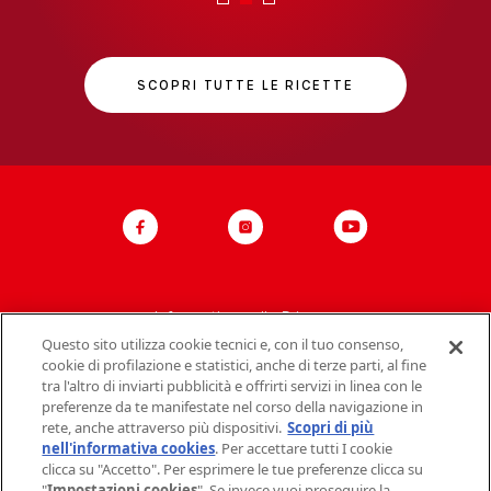
SCOPRI TUTTE LE RICETTE
Informativa sulla Privacy
Questo sito utilizza cookie tecnici e, con il tuo consenso,
Politica del sito
cookie di profilazione e statistici, anche di terze parti, al fine
tra l'altro di inviarti pubblicità e offrirti servizi in linea con le
Contatti Mondelez Italia
preferenze da te manifestate nel corso della navigazione in
rete, anche attraverso più dispositivi.
Scopri di più
Dati societari
nell'informativa cookies
. Per accettare tutti I cookie
clicca su "Accetto". Per esprimere le tue preferenze clicca su
FAQ
"
Impostazioni cookies
". Se invece vuoi proseguire la