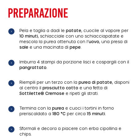
PREPARAZIONE
Pela e taglia a dadi le
patate
, cuocile al vapore per
10 minuti
, schiacciale con uno schiacciapatate e
mescola la purea ottenuta con l’
uovo
, una presa di
sale
e una macinata di
pepe
.
Imburra 4 stampi da porzione lisci e cospargili con il
pangrattato
.
Riempili per un terzo con la
purea di patate
, disponi
al centro il
prosciutto cotto
e una fetta di
Sottilette® Cremose
e ripeti gli strati.
Termina con la
purea
e cuoci i tortini in forno
preriscaldato a
180 °C
per circa
15 minuti
.
Sformali e decora a piacere con erba cipollina e
chips.