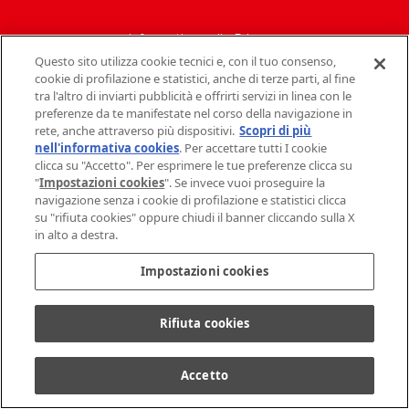
Informativa sulla Privacy
Questo sito utilizza cookie tecnici e, con il tuo consenso,
Politica del sito
cookie di profilazione e statistici, anche di terze parti, al fine
tra l'altro di inviarti pubblicità e offrirti servizi in linea con le
Contatti Mondelez Italia
preferenze da te manifestate nel corso della navigazione in
rete, anche attraverso più dispositivi.
Scopri di più
Dati societari
nell'informativa cookies
. Per accettare tutti I cookie
clicca su "Accetto". Per esprimere le tue preferenze clicca su
FAQ
"
Impostazioni cookies
". Se invece vuoi proseguire la
navigazione senza i cookie di profilazione e statistici clicca
su "rifiuta cookies" oppure chiudi il banner cliccando sulla X
Policy sui Cookie
in alto a destra.
Impostazioni cookies
Rifiuta cookies
©
2026
Mondelez Italia – Tutti i diritti riservati
Accetto