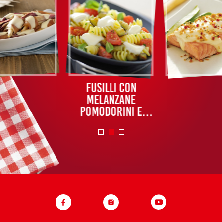
Fusilli con
melanzane
pomodorini e
menta senza
lattosio