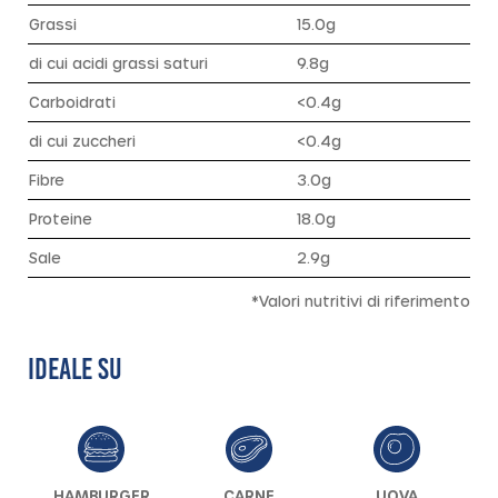
Grassi
15.0g
di cui acidi grassi saturi
9.8g
Carboidrati
<0.4g
di cui zuccheri
<0.4g
Fibre
3.0g
Proteine
18.0g
Sale
2.9g
*Valori nutritivi di riferimento
IDEALE SU
HAMBURGER
CARNE
UOVA