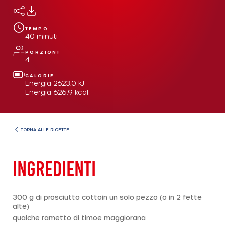
TEMPO
40
minuti
PORZIONI
4
CALORIE
Energia
2623.0
kJ
Energia
626.9
kcal
TORNA ALLE RICETTE
INGREDIENTI
300 g di prosciutto cottoin un solo pezzo (o in 2 fette
alte)
qualche rametto di timoe maggiorana