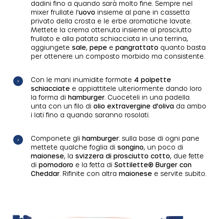
dadini fino a quando sarà molto fine. Sempre nel
mixer frullate l'
uovo
insieme al pane in cassetta
privato della crosta e le erbe aromatiche lavate.
Mettete la crema ottenuta insieme al prosciutto
frullato e alla patata schiacciata in una terrina,
aggiungete
sale
,
pepe
e
pangrattato
quanto basta
per ottenere un composto morbido ma consistente.
Con le mani inumidite formate
4 polpette
schiacciate
e appiattitele ulteriormente dando loro
la forma di
hamburger
. Cuoceteli in una padella
unta con un filo di
olio extravergine d'oliva
da ambo
i lati fino a quando saranno rosolati.
Componete gli
hamburger
: sulla base di ogni pane
mettete qualche foglia di
songino
, un poco di
maionese
, la
svizzera di prosciutto cotto
, due fette
di
pomodoro
e la fetta di
Sottilette® Burger con
Cheddar
. Rifinite con altra
maionese
e servite subito.