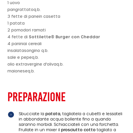
1 uovo
pangrattatoq.b.
3 fette di panein casetta
1 patata
2 pomodori ramati
4 fette di
Sottilette® Burger con Cheddar
4 paniniai cereali
insalatasongino q.b.
sale e pepeq.b.
olio extravergine d'olivaq.b.
maioneseq.b.
PREPARAZIONE
Sbucciate la
patata
, tagliatela a cubetti e lessateli
in abbondante acqua bollente fino a quando
saranno morbidi. Schiacciateli con una forchetta.
Frullate in un mixer il
prosciutto cotto
tagliato a