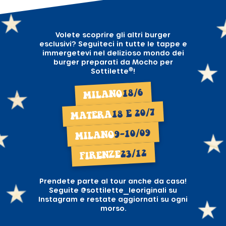
Volete scoprire gli altri burger
esclusivi? Seguiteci in tutte le tappe e
immergetevi nel delizioso mondo dei
burger preparati da Mocho per
®
Sottilette
!
18/6
MILANO
18 E 20/7
MATERA
9-10/09
MILANO
23/12
FIRENZE
Prendete parte al tour anche da casa!
Seguite
@sottilette_leoriginali
su
Instagram e restate aggiornati su ogni
morso.