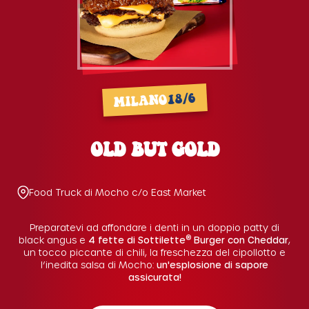
18/6
MILANO
OLD BUT GOLD
Food Truck di Mocho c/o East Market
Preparatevi ad affondare i denti in un doppio patty di
®
black angus e
4 fette di Sottilette
Burger con Cheddar
,
un tocco piccante di chili, la freschezza del cipollotto e
l’inedita salsa di Mocho:
un'esplosione di sapore
assicurata!