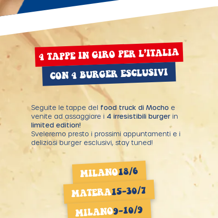
4 TAPPE IN GIRO PER L’ITALIA
CON 4 BURGER ESCLUSIVI
Seguite le tappe del
food truck di Mocho
e
venite ad assaggiare i
4 irresistibili burger
in
limited edition!
Sveleremo presto i prossimi appuntamenti e i
deliziosi burger esclusivi, stay tuned!
18/6
MILANO
15-30/7
MATERA
9-10/9
MILANO