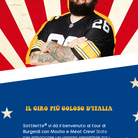
IL GIRO PIÙ GOLOSO D’ITALIA
®
Sottilette
vi dà il benvenuto al tour di
Burgerdì con Mocho e Meat Crew!
State
per imboccare un viaggio irresistibile tra i