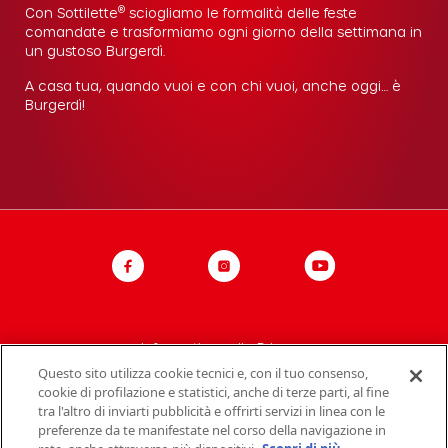
®
Con Sottilette
sciogliamo le formalità delle feste
comandate e trasformiamo ogni giorno della settimana in
un gustoso Burgerdì.
A casa tua, quando vuoi e con chi vuoi, anche oggi… è
Burgerdì!
Informativa sulla Privacy
Questo sito utilizza cookie tecnici e, con il tuo consenso,
Politica del sito
cookie di profilazione e statistici, anche di terze parti, al fine
tra l'altro di inviarti pubblicità e offrirti servizi in linea con le
Contatti Mondelez Italia
preferenze da te manifestate nel corso della navigazione in